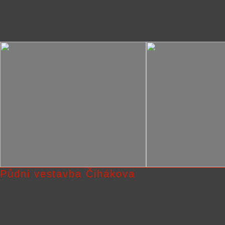
A. D. STUDIO
Půdni vestavba Čihákova