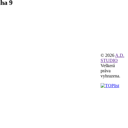
aha 9
© 2026
A.D.
STUDIO
Veškerá
práva
vyhrazena.