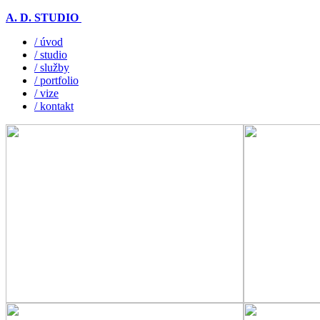
A. D. STUDIO
/ úvod
/ studio
/ služby
/ portfolio
/ vize
/ kontakt